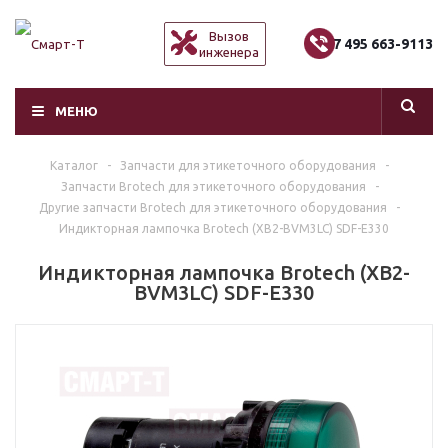
Вызов
+7 495 663-9113
инженера
МЕНЮ
Каталог
-
Запчасти для этикеточного оборудования
-
Запчасти Brotech для этикеточного оборудования
-
Другие запчасти Brotech для этикеточного оборудования
-
Индикторная лампочка Brotech (XB2-BVM3LC) SDF-E330
Индикторная лампочка Brotech (XB2-
BVM3LC) SDF-E330