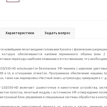
Характеристики
Задать вопрос
я новейшими печатающими головками Kyocera c физическим разрешение
и которых обеспечиваются каплями переменного объема (мин. 2
етовые переходы наиболее плавными и естественными, что необходим
-220/330-HD используются безопасные УФ-чернила с широким цветов
09 и UL в отношении этикеток. Программное обеспечение машины 
х, таких как маркировка «Честный знак», штрихкоды, нумерация и т. д
F-220/330-HD включает: размоточное и намоточное устройства, сист
истки полотна, печатный модуль с источником УФ-отверждения после
 электронный блок управления и специальные системы обработки и контр
спечивающая оперативный переход от заказа к заказу, минимум о