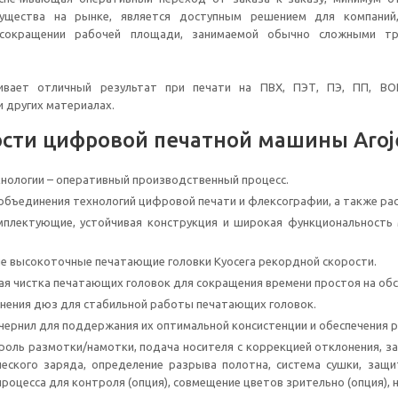
ущества на рынке, является доступным решением для компаний
сокращении рабочей площади, занимаемой обычно сложными тра
вает отличный результат при печати на ПВХ, ПЭТ, ПЭ, ПП, BOPP
 других материалах.
сти цифровой печатной машины Aroje
ологии – оперативный производственный процесс.
бъединения технологий цифровой печати и флексографии, а также рас
плектующие, устойчивая конструкция и широкая функциональность
 высокоточные печатающие головки Kyocera рекордной скорости.
я чистка печатающих головок для сокращения времени простоя на обс
нения дюз для стабильной работы печатающих головок.
чернил для поддержания их оптимальной консистенции и обеспечения 
роль размотки/намотки, подача носителя с коррекцией отклонения, з
еского заряда, определение разрыва полотна, система сушки, защи
процесса для контроля (опция), совмещение цветов зрительно (опция), 