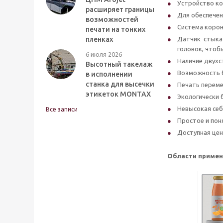
Устройство ко
расширяет границы
Для обеспечен
возможностей
Система корон
печати на тонких
пленках
Датчик стыка
головок, чтоб
6 июля 2026
Наличие двухс
Высотный такелаж
Возможность б
в исполнении
станка для высечки
Печать перем
этикеток MONTAX
Экологически 
Невысокая себ
Все записи
Простое и пон
Доступная цен
Области примен