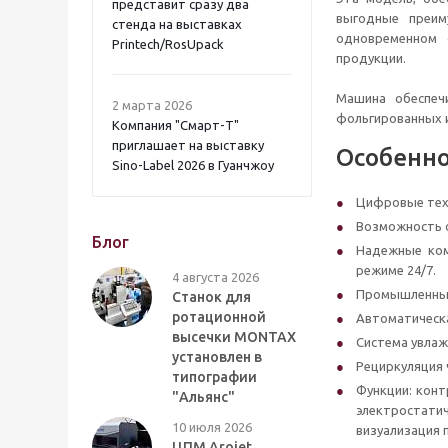
представит сразу два
выгодные преим
стенда на выставках
одновременном 
Printech/RosUpack
продукции.
Машина обеспечи
2 марта 2026
фольгированных и
Компания "Смарт-Т"
приглашает на выставку
Особенно
Sino-Label 2026 в Гуанчжоу
Цифровые техн
Возможность о
Блог
Надежные ком
режиме 24/7.
4 августа 2026
Промышленные
Станок для
ротационной
Автоматическа
высечки MONTAX
Система увлаж
установлен в
Рециркуляция 
типографии
Функции: конт
"Альянс"
электростатич
10 июля 2026
визуализация 
ЦПМ Arojet