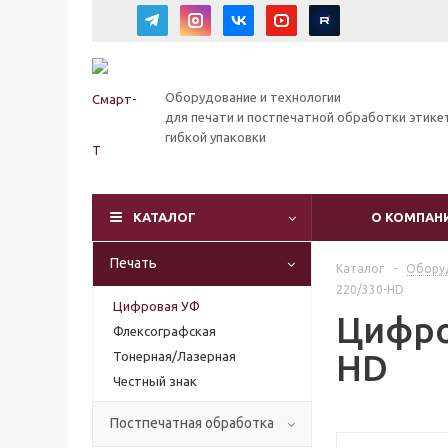
Оборудование и технологии
для печати и постпечатной обработки этике
гибкой упаковки
КАТАЛОГ
О КОМПАН
Печать
Каталог
-
Оборуд
220/330-HD
Цифровая УФ
Цифро
Флексографская
HD
Тонерная/Лазерная
Честный знак
Постпечатная обработка