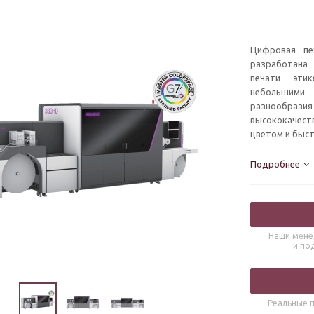
Цифровая пе
разработана
печати эти
небольшими 
разнообраз
высококачест
цветом и быст
Подробнее
Наши мене
и по
Реальные п