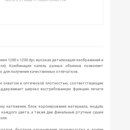
м 1200 х 1200 dpi, высокая детализация изображений и
 пл). Комбинация капель разных объемов позволяет
о для получения качественных отпечатков.
ым охватом и оптической плотностью, соответствующие
поддерживает широко востребованную функцию печати
.
ему натяжения, блок коронирования материала, модуль
 каждого цвета, а также две финальные ртутные сушки
оля.
тходов, быстрое наращивание производства и другие