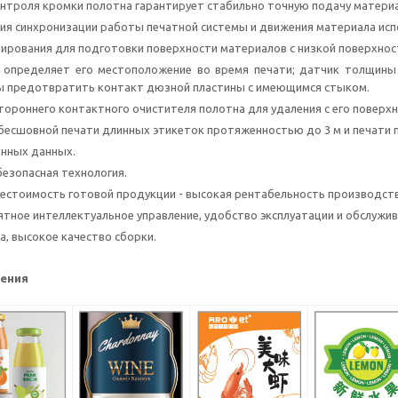
нтроля кромки полотна гарантирует стабильно точную подачу материа
ия синхронизации работы печатной системы и движения материала исп
ирования для подготовки поверхности материалов с низкой поверхност
 определяет его местоположение во время печати; датчик толщины
ы предотвратить контакт дюзной пластины с имеющимся стыком.
тороннего контактного очистителя полотна для удаления с его поверх
есшовной печати длинных этикеток протяженностью до 3 м и печати 
енных данных.
безопасная технология.
естоимость готовой продукции - высокая рентабельность производств
ятное интеллектуальное управление, удобство эксплуатации и обслужив
а, высокое качество сборки.
ения