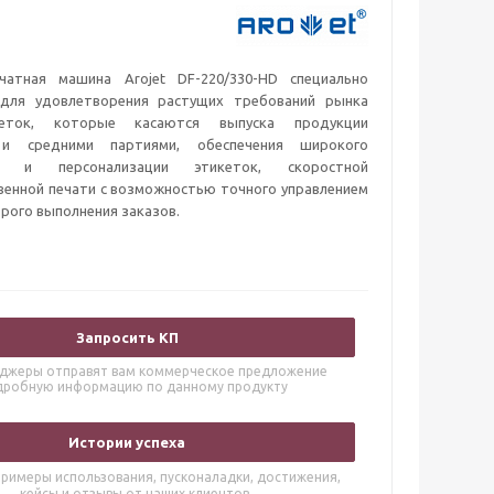
чатная машина Arojet DF-220/330-HD специально
 для удовлетворения растущих требований рынка
кеток, которые касаются выпуска продукции
и средними партиями, обеспечения широкого
ия и персонализации этикеток, скоростной
венной печати с возможностью точного управлением
рого выполнения заказов.
Запросить КП
джеры отправят вам коммерческое предложение
дробную информацию по данному продукту
Истории успеха
римеры использования, пусконаладки, достижения,
кейсы и отзывы от наших клиентов