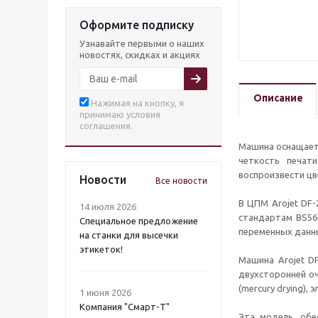
Оформите подписку
Узнавайте первыми о наших
новостях, скидках и акциях
Описание
Нажимая на кнопку, я
принимаю условия
соглашения.
Машина оснащаетс
четкость печат
воспроизвести цв
Новости
Все новости
В ЦПМ Arojet DF
14 июля 2026
стандартам BS56
Специальное предложение
переменных данны
на станки для высечки
этикеток!
Машина Arojet D
двухсторонней оч
(mercury drying),
1 июня 2026
Компания "Смарт-Т"
Эта модель, обе