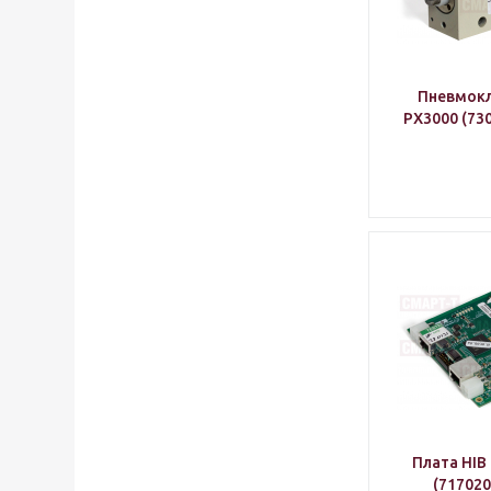
Пневмокла
PX3000 (73
Плата HIB 
(717020