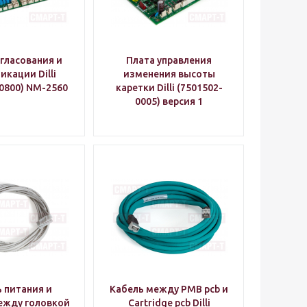
гласования и
Плата управления
кации Dilli
изменения высоты
0800) NM-2560
каретки Dilli (7501502-
0005) версия 1
 питания и
Кабель между PMB pcb и
ежду головкой
Cartridge pcb Dilli