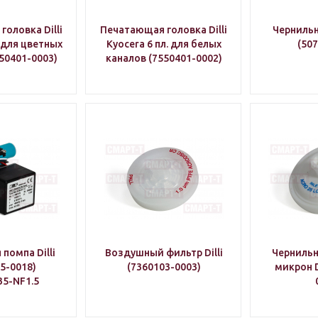
оловка Dilli
Печатающая головка Dilli
Чернильн
. для цветных
Kyocera 6 пл. для белых
(507
50401-0003)
каналов (7550401-0002)
помпа Dilli
Воздушный фильтр Dilli
Чернильн
5-0018)
(7360103-0003)
микрон D
5-NF1.5