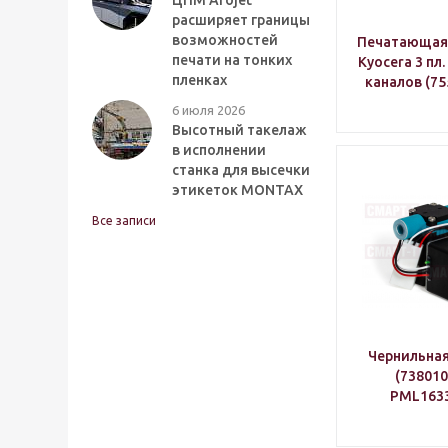
ЦПМ Arojet
расширяет границы
возможностей
Печатающая г
печати на тонких
Kyocera 3 пл
пленках
каналов (75
6 июля 2026
Высотный такелаж
в исполнении
станка для высечки
этикеток MONTAX
Все записи
Чернильная 
(738010
PML1633